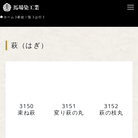
ホーム
家紋一覧
は行
HOME
萩（はぎ）
馬場染工業について
Service
企業案内
ライブラリー
3150
3151
3152
お問い合わせ
束ね萩
変り萩の丸
萩の枝丸