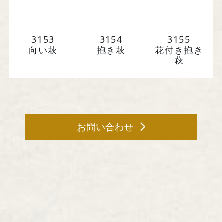
馬場染工業株式会社
〒604-8242 京都府京都市中京区
西洞院通三条下ル柳水町75
3153
3154
3155
向い萩
抱き萩
花付き抱き
萩
TEL 075-221-4759
受付時間 土日祝を除く 平日9時～17時
お問い合わせ
お問い合わせ
『京の黒染め屋』（BtoC）サイトへ