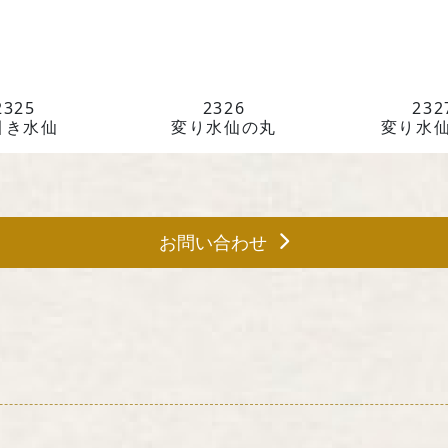
〒604-8
西洞院通三
TEL 075-
2325
2326
232
引き水仙
変り水仙の丸
変り水
受付時間 
お問い合わせ
『京の黒