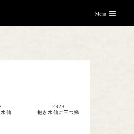
業について
リー
わせ
2
2323
き水仙
抱き水仙に三つ鱗
業株式会社