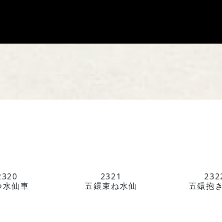
HOME
馬場染工
Service
企業案内
ライブラ
お問い合
2320
2321
232
つ水仙車
五鐶束ね水仙
五鐶抱
馬場染工