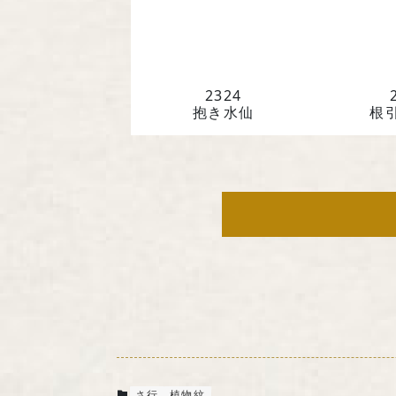
2324
抱き水仙
根
さ行
植物紋