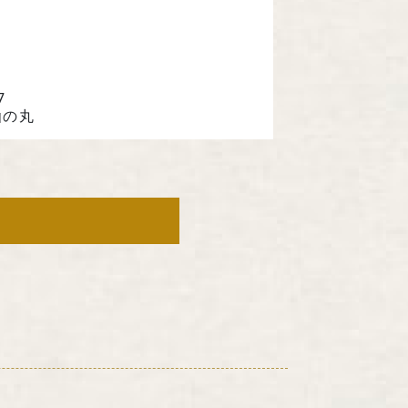
242 京都府京都市中京区
条下ル柳水町75
221-4759
7
仙の丸
土日祝を除く 平日9時～17時
お問い合わせ
染め屋』（BtoC）サイトへ