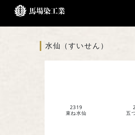
ホーム
家紋一覧
さ行
水仙（すいせん）
2319
束ね水仙
五