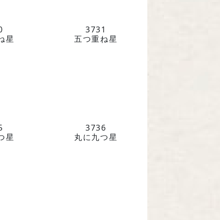
0
3731
ね星
五つ重ね星
5
3736
つ星
丸に九つ星