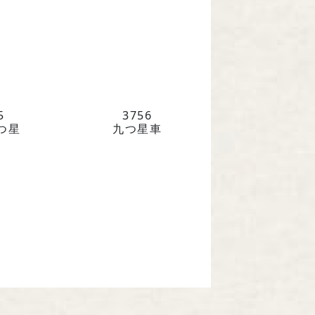
5
3756
つ星
九つ星車