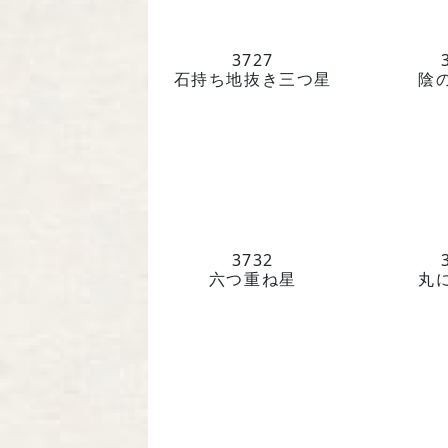
3727
石持ち地抜き三つ星
陰
3732
六つ重ね星
丸