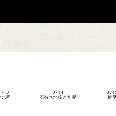
HOME
馬場染工
Service
企業案内
ライブラ
お問い合
3713
3714
371
陰九曜
石持ち地抜き九曜
捨
馬場染工