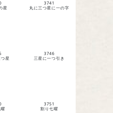
0
3741
の星
丸に三つ星に一の字
5
3746
三つ星
三星に一つ引き
0
3751
九曜
割り七曜