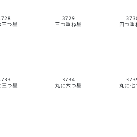
3728
3729
373
の三つ星
三つ重ね星
四つ重
3733
3734
373
に三つ星
丸に六つ星
丸に七