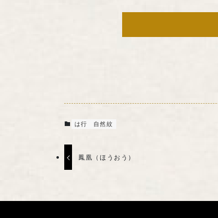
は行
自然紋
鳳凰（ほうおう）