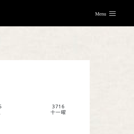
業について
リー
わせ
5
3716
星
十一曜
業株式会社