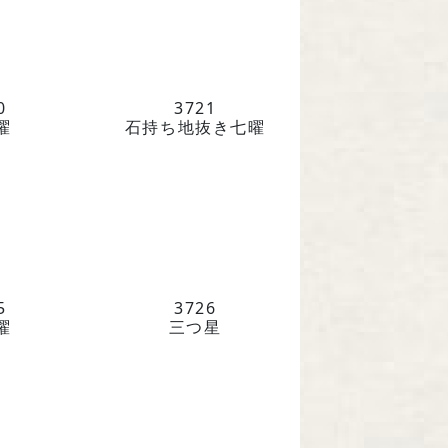
242 京都府京都市中京区
条下ル柳水町75
221-4759
0
3721
曜
石持ち地抜き七曜
土日祝を除く 平日9時～17時
お問い合わせ
5
3726
染め屋』（BtoC）サイトへ
曜
三つ星