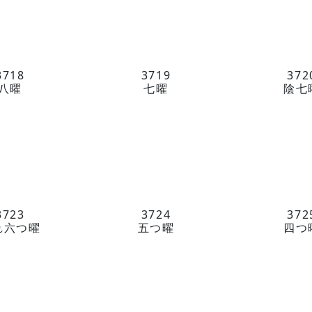
〒604-8
西洞院通三
TEL 075-
3718
3719
372
八曜
七曜
陰七
受付時間 
3723
3724
372
『京の黒
れ六つ曜
五つ曜
四つ