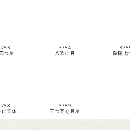
3753
3754
375
四つ星
八曜に月
陰陽七
3758
3759
星に天体
三つ寄せ月星