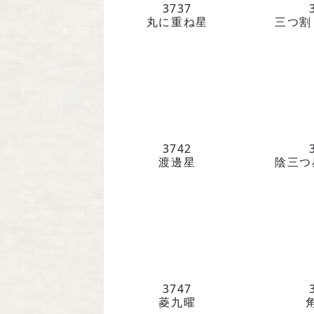
3737
丸に重ね星
三つ割
3742
渡邊星
陰三つ
3747
菱九曜