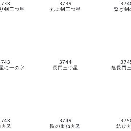
3738
3739
374
り剣三つ星
丸に剣三つ星
繋ぎ剣
3743
3744
374
星に一の字
長門三つ星
陰長門
3748
3749
375
角九曜
陰の重ね九曜
結び