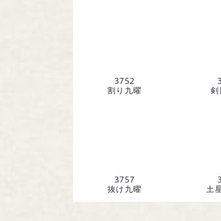
3752
割り九曜
剣
3757
抜け九曜
土