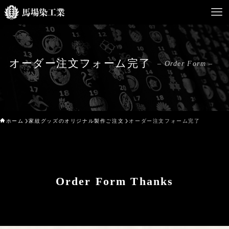
HOME
オーダー注文フォーム完了
– Order Form –
馬場染工業について
Service
ホーム
家紋グッズのオリジナル製作ご注文
オーダー注文フォーム完了
企業案内
ライブラリー
お問い合わせ
Order Form Thanks