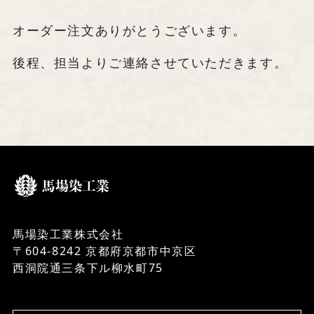
馬場染工業株式会社
〒604-8242 京都府京都市中京区
オーダー注文ありがとうございます。
西洞院通三条下ル柳水町75
後程、担当よりご連絡させていただきます。
TEL 075-221-4759
受付時間 土日祝を除く 平日9時～17時
お問い合わせ
馬場染工業株式会社
〒604-8242 京都府京都市中京区
『京の黒染め屋』（BtoC）サイトへ
西洞院通三条下ル柳水町75