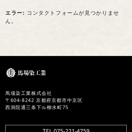
馬場染工業株式会社
〒604-8242 京都府京都市中京区
エラー:
コンタクトフォームが見つかりませ
西洞院通三条下ル柳水町75
ん。
TEL 075-221-4759
受付時間 土日祝を除く 平日9時～17時
お問い合わせ
馬場染工業株式会社
〒604-8242 京都府京都市中京区
『京の黒染め屋』（BtoC）サイトへ
西洞院通三条下ル柳水町75
TEL 075-221-4759