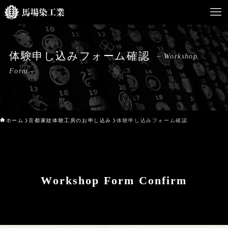
体験申し込みフォーム確認
– Workshop
HOME
Form –
馬場染工業について
Service
ホーム
京都家紋体験工房のお申し込み
体験申し込みフォーム確認
企業案内
ライブラリー
お問い合わせ
Workshop Form Confirm