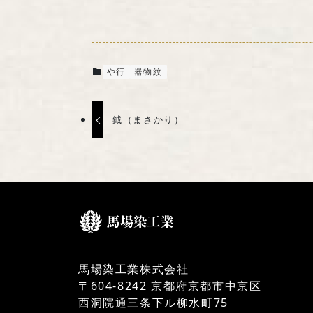
や行
器物紋
鉞（まさかり）
馬場染工業株式会社
〒604-8242 京都府京都市中京区
西洞院通三条下ル柳水町75