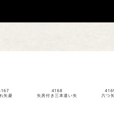
HOME
馬場染工
Service
企業案内
ライブラ
お問い合
4167
4168
416
れ矢菱
矢房付き三本遣い矢
六つ
馬場染工