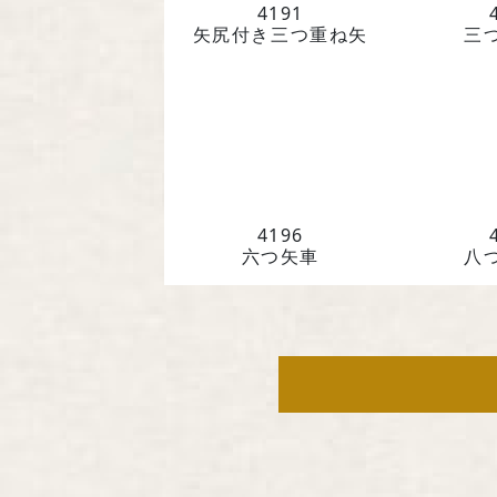
4191
矢尻付き三つ重ね矢
三
4196
六つ矢車
八