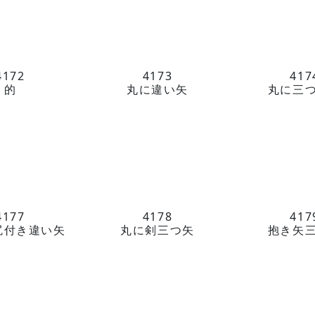
〒604-8
西洞院通三
TEL 075-
4172
4173
417
的
丸に違い矢
丸に三
受付時間 
4177
4178
417
『京の黒
尻付き違い矢
丸に剣三つ矢
抱き矢