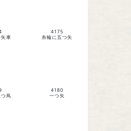
242 京都府京都市中京区
条下ル柳水町75
221-4759
4
4175
つ矢車
糸輪に五つ矢
土日祝を除く 平日9時～17時
お問い合わせ
9
4180
染め屋』（BtoC）サイトへ
三つ蔦
一つ矢