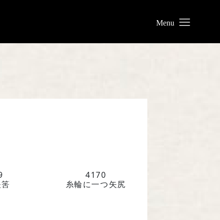
業について
リー
わせ
9
4170
矢筈
糸輪に一つ矢尻
業株式会社