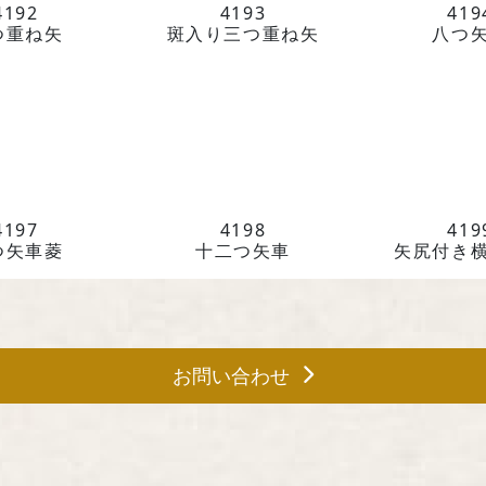
4192
4193
419
つ重ね矢
斑入り三つ重ね矢
八つ
4197
4198
419
つ矢車菱
十二つ矢車
矢尻付き
お問い合わせ