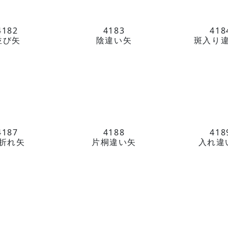
4182
4183
418
並び矢
陰違い矢
斑入り
4187
4188
418
折れ矢
片桐違い矢
入れ違