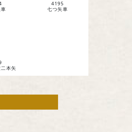
4
4195
矢車
七つ矢車
9
横二本矢