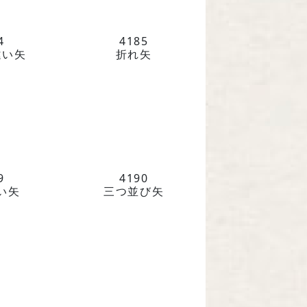
4
4185
違い矢
折れ矢
9
4190
い矢
三つ並び矢