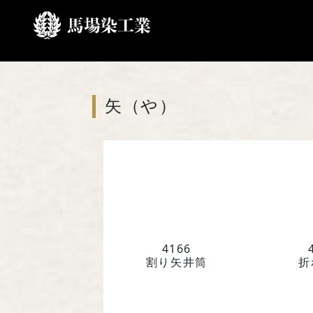
ホーム
家紋一覧
や行
矢（や）
4166
割り矢井筒
折