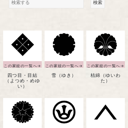
馬場染工業株式会社
検索
〒604-8242 京都府京都市中京区
西洞院通三条下ル柳水町75
TEL 075-221-4759
受付時間 土日祝を除く 平日9時～17時
お問い合わせ
四つ目・目結
雪（ゆき）
桔綿（ゆいわ
（よつめ・めゆ
た）
い）
『京の黒染め屋』（BtoC）サイトへ