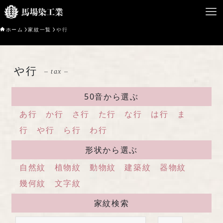
ホーム
家紋一覧
や行
HOME
や行
– tax –
馬場染工業について
50音から選ぶ
Service
あ行
か行
さ行
た行
な行
は行
ま
企業案内
行
や行
ら行
わ行
形状から選ぶ
ライブラリー
自然紋
植物紋
動物紋
建築紋
器物紋
お問い合わせ
幾何紋
文字紋
家紋検索