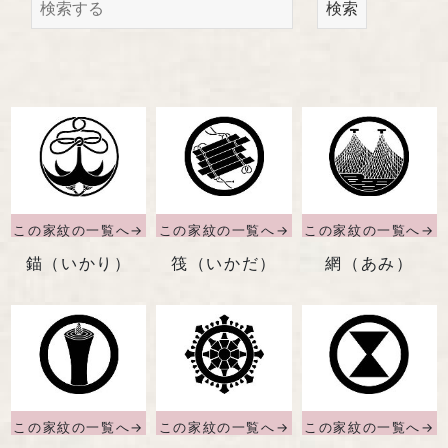
馬場染工業株式会社
検索
〒604-8242 京都府京都市中京区
西洞院通三条下ル柳水町75
TEL 075-221-4759
受付時間 土日祝を除く 平日9時～17時
お問い合わせ
錨（いかり）
筏（いかだ）
網（あみ）
『京の黒染め屋』（BtoC）サイトへ