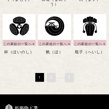
う）
杯（ほいのし）
帆（ほ）
瓶子（へいし）
1
2
5
...