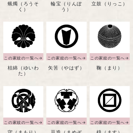
蝋燭（ろうそ
輪宝（りんぽ
立鼓（りっこ）
く）
う）
桔綿（ゆいわ
矢筈（やはず）
鞠（まり）
た）
守（まもり）
豆造（まめぞ
枡（ます）