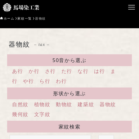
ホーム
家紋一覧
器物紋
HOME
器物紋
– tax –
馬場染工業について
50音から選ぶ
Service
あ行
か行
さ行
た行
な行
は行
ま
企業案内
行
や行
ら行
わ行
形状から選ぶ
ライブラリー
自然紋
植物紋
動物紋
建築紋
器物紋
お問い合わせ
幾何紋
文字紋
家紋検索