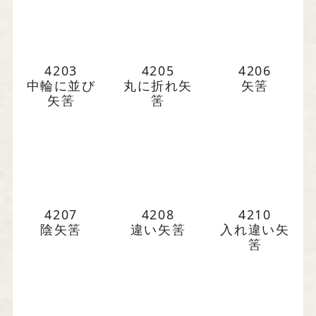
馬場染工業株式会社
〒604-8242 京都府京都市中京区
西洞院通三条下ル柳水町75
4203
4205
4206
中輪に並び
丸に折れ矢
矢筈
矢筈
筈
TEL 075-221-4759
受付時間 土日祝を除く 平日9時～17時
お問い合わせ
4207
4208
4210
陰矢筈
違い矢筈
入れ違い矢
筈
『京の黒染め屋』（BtoC）サイトへ