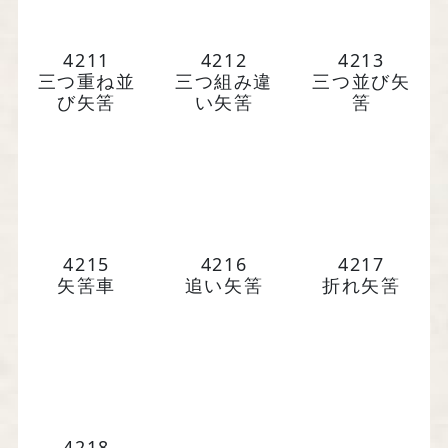
4211
4212
4213
三つ重ね並
三つ組み違
三つ並び矢
び矢筈
い矢筈
筈
4215
4216
4217
矢筈車
追い矢筈
折れ矢筈
4218