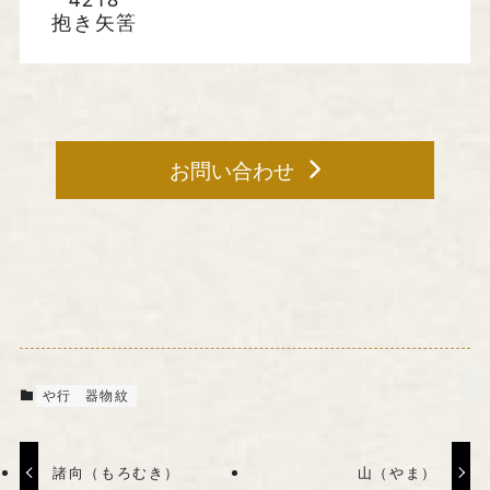
抱き矢筈
お問い合わせ
や行
器物紋
諸向（もろむき）
山（やま）