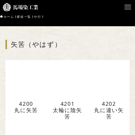
ホーム
家紋一覧
や行
HOME
矢筈（やはず）
馬場染工業について
Service
企業案内
ライブラリー
4200
4201
4202
お問い合わせ
丸に矢筈
太輪に陰矢
丸に違い矢
筈
筈