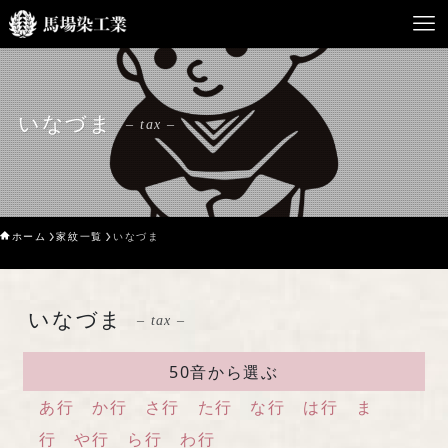
HOME
いなづま
– tax –
馬場染工業について
Service
ホーム
家紋一覧
いなづま
企業案内
ライブラリー
いなづま
– tax –
お問い合わせ
50音から選ぶ
あ行
か行
さ行
た行
な行
は行
ま
行
や行
ら行
わ行