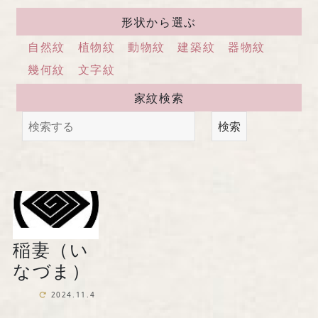
馬場染工業株式会社
形状から選ぶ
〒604-8242 京都府京都市中京区
自然紋
植物紋
動物紋
建築紋
器物紋
西洞院通三条下ル柳水町75
幾何紋
文字紋
家紋検索
TEL 075-221-4759
検索
受付時間 土日祝を除く 平日9時～17時
お問い合わせ
稲妻（い
『京の黒染め屋』（BtoC）サイトへ
なづま）
2024.11.4