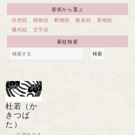
馬場染工業株式会社
形状から選ぶ
〒604-8242 京都府京都市中京区
自然紋
植物紋
動物紋
建築紋
器物紋
西洞院通三条下ル柳水町75
幾何紋
文字紋
家紋検索
TEL 075-221-4759
検索
受付時間 土日祝を除く 平日9時～17時
お問い合わせ
杜若（か
『京の黒染め屋』（BtoC）サイトへ
きつば
た）
2024.11.6