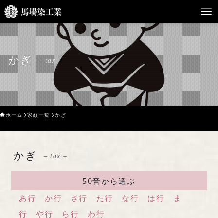
HOME
かぎ
– tax –
馬場染工業について
Service
ホーム
家紋一覧
かぎ
企業案内
ライブラリー
かぎ
– tax –
お問い合わせ
50音から選ぶ
あ行
か行
さ行
た行
な行
は行
ま
行
や行
ら行
わ行