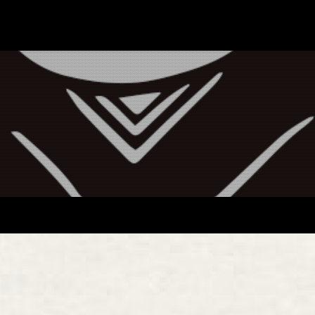
HOME
馬場染工
Service
企業案内
ライブラ
お問い合
馬場染工