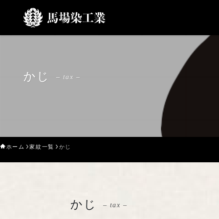
かじ
– tax –
ホーム
家紋一覧
かじ
かじ
– tax –