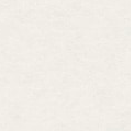
242 京都府京都市中京区
条下ル柳水町75
221-4759
土日祝を除く 平日9時～17時
お問い合わせ
染め屋』（BtoC）サイトへ