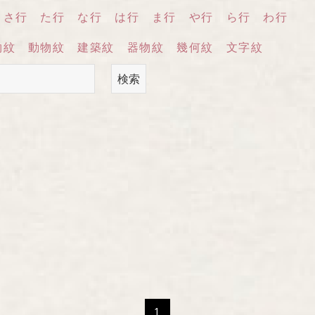
〒604-8
さ行
た行
な行
は行
ま行
や行
ら行
わ行
西洞院通三
物紋
動物紋
建築紋
器物紋
幾何紋
文字紋
TEL 075-
検索
受付時間 
『京の黒
1