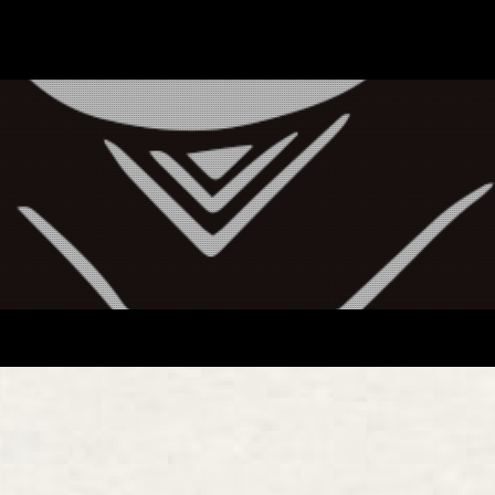
HOME
馬場染工
Service
企業案内
ライブラ
お問い合
馬場染工