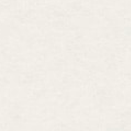
242 京都府京都市中京区
条下ル柳水町75
221-4759
土日祝を除く 平日9時～17時
お問い合わせ
染め屋』（BtoC）サイトへ