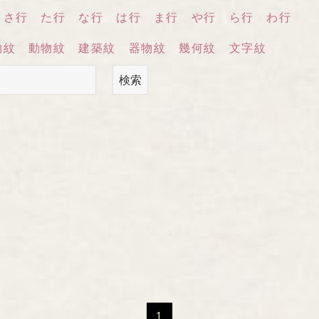
〒604-8
さ行
た行
な行
は行
ま行
や行
ら行
わ行
西洞院通三
物紋
動物紋
建築紋
器物紋
幾何紋
文字紋
TEL 075-
検索
受付時間 
『京の黒
1