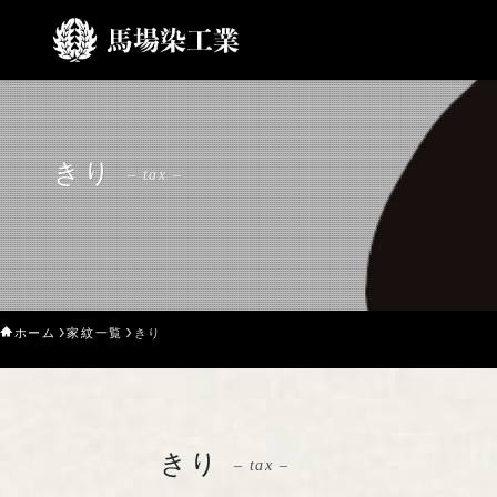
きり
– tax –
ホーム
家紋一覧
きり
きり
– tax –