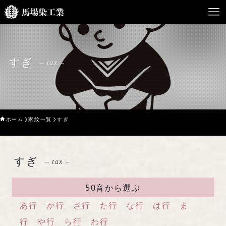
HOME
すぎ
– tax –
馬場染工業について
Service
ホーム
家紋一覧
すぎ
企業案内
ライブラリー
すぎ
– tax –
お問い合わせ
50音から選ぶ
あ行
か行
さ行
た行
な行
は行
ま
行
や行
ら行
わ行