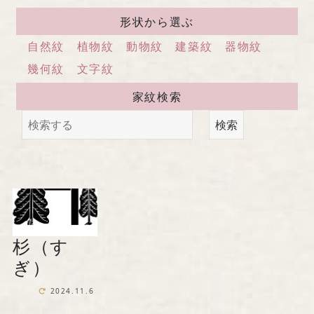
馬場染工業株式会社
形状から選ぶ
〒604-8242 京都府京都市中京区
自然紋
植物紋
動物紋
建築紋
器物紋
西洞院通三条下ル柳水町75
幾何紋
文字紋
家紋検索
TEL 075-221-4759
検索
受付時間 土日祝を除く 平日9時～17時
お問い合わせ
杉（す
『京の黒染め屋』（BtoC）サイトへ
ぎ）
2024.11.6