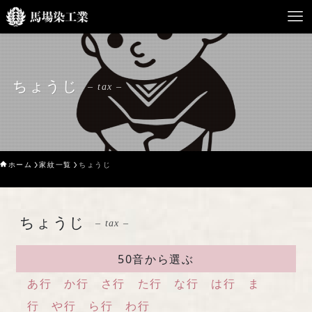
HOME
ちょうじ
– tax –
馬場染工業について
Service
ホーム
家紋一覧
ちょうじ
企業案内
ライブラリー
ちょうじ
– tax –
お問い合わせ
50音から選ぶ
あ行
か行
さ行
た行
な行
は行
ま
行
や行
ら行
わ行