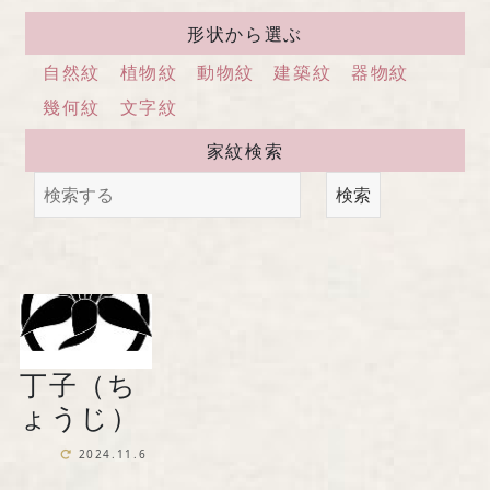
馬場染工業株式会社
形状から選ぶ
〒604-8242 京都府京都市中京区
自然紋
植物紋
動物紋
建築紋
器物紋
西洞院通三条下ル柳水町75
幾何紋
文字紋
家紋検索
TEL 075-221-4759
検索
受付時間 土日祝を除く 平日9時～17時
お問い合わせ
丁子（ち
『京の黒染め屋』（BtoC）サイトへ
ょうじ）
2024.11.6