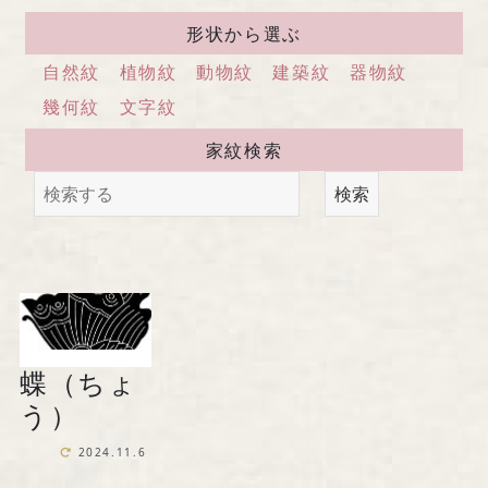
馬場染工業株式会社
形状から選ぶ
〒604-8242 京都府京都市中京区
自然紋
植物紋
動物紋
建築紋
器物紋
西洞院通三条下ル柳水町75
幾何紋
文字紋
家紋検索
TEL 075-221-4759
検索
受付時間 土日祝を除く 平日9時～17時
お問い合わせ
蝶（ちょ
『京の黒染め屋』（BtoC）サイトへ
う）
2024.11.6