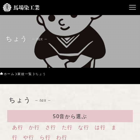
HOME
ちょう
– tax –
馬場染工業について
Service
ホーム
家紋一覧
ちょう
企業案内
ライブラリー
ちょう
– tax –
お問い合わせ
50音から選ぶ
あ行
か行
さ行
た行
な行
は行
ま
行
や行
ら行
わ行