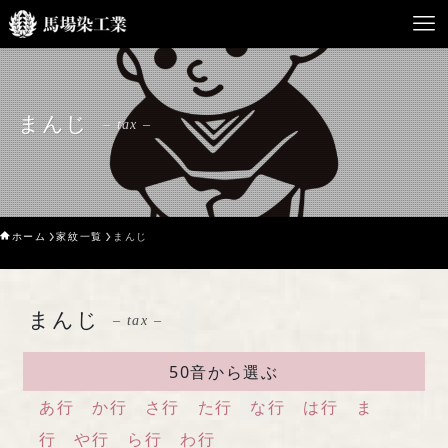
HOME
まんじ
– tax –
馬場染工業について
Service
ホーム
家紋一覧
まんじ
企業案内
ライブラリー
まんじ
– tax –
お問い合わせ
50音から選ぶ
あ行
か行
さ行
た行
な行
は行
ま
行
や行
ら行
わ行