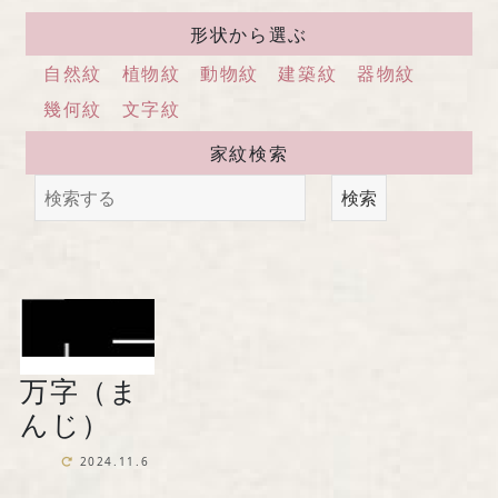
馬場染工業株式会社
形状から選ぶ
〒604-8242 京都府京都市中京区
自然紋
植物紋
動物紋
建築紋
器物紋
西洞院通三条下ル柳水町75
幾何紋
文字紋
家紋検索
TEL 075-221-4759
検索
受付時間 土日祝を除く 平日9時～17時
お問い合わせ
万字（ま
『京の黒染め屋』（BtoC）サイトへ
んじ）
2024.11.6