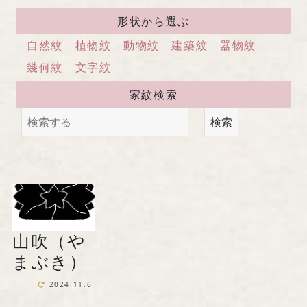
馬場染工業株式会社
形状から選ぶ
〒604-8242 京都府京都市中京区
自然紋
植物紋
動物紋
建築紋
器物紋
西洞院通三条下ル柳水町75
幾何紋
文字紋
家紋検索
TEL 075-221-4759
検索
受付時間 土日祝を除く 平日9時～17時
お問い合わせ
山吹（や
『京の黒染め屋』（BtoC）サイトへ
まぶき）
2024.11.6