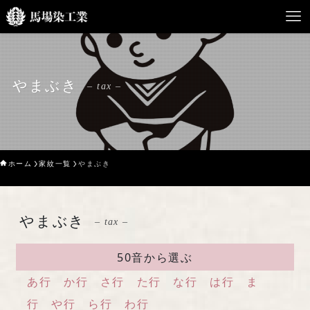
HOME
やまぶき
– tax –
馬場染工業について
Service
ホーム
家紋一覧
やまぶき
企業案内
ライブラリー
やまぶき
– tax –
お問い合わせ
50音から選ぶ
あ行
か行
さ行
た行
な行
は行
ま
行
や行
ら行
わ行